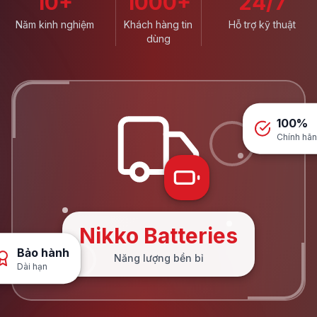
10+
1000+
24/7
Năm kinh nghiệm
Khách hàng tin
Hỗ trợ kỹ thuật
dùng
100%
Chính hã
Nikko Batteries
Bảo hành
Năng lượng bền bỉ
Dài hạn