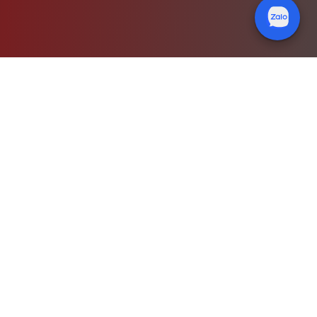
DỊCH VỤ CỦA CHÚNG TÔI
Giải pháp toàn diện cho
mọi nhu cầu
Từ cung cấp sản phẩm đến dịch vụ hậu
mãi, chúng tôi luôn đồng hành cùng bạn